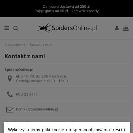
Darmowa dostawa od 250 zł
Pająk gratis od 99 zł – sprawdź zasady
Strona główna
Kontakt z nami
Kontakt z nami
SpidersOnline.pl
ul. Orla 6/8, 95-200 Pabianice
Godziny otwarcia: 8:30 - 15:00
603 330 177
kontakt@spidersonline.pl
W razie pytań pozostajemy do dyspozycji.
Wykorzystujemy pliki cookie do spersonalizowania treści i