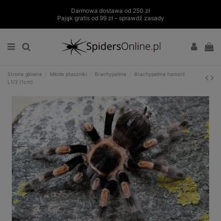
Darmowa dostawa od 250 zł
Pająk gratis od 99 zł – sprawdź zasady
Strona główna
Młode ptaszniki
Brachypelma
Brachypelma hamorii
L1/2 (1cm)