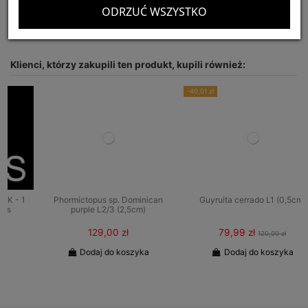
Dostępnych:
12
ODRZUĆ WSZYSTKO
Klienci, którzy zakupili ten produkt, kupili również:
-40,01 zł
Phormictopus sp. Dominican
Guyruita cerrado L1 (0,5cm)
purple L2/3 (2,5cm)
129,00 zł
79,99 zł
120,00 zł
Dodaj do koszyka
Dodaj do koszyka