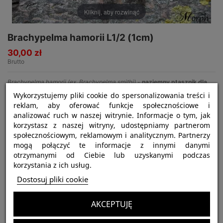
Kliknij, aby rozwinąć
Brachypelma hamorii L1/2 (1cm)
30,00 zł
Brutto
Brachypelma hamorii (ex. Brachypelma smithi)
-
naziemny ptasznik dla
początkujących.
Wykorzystujemy pliki cookie do spersonalizowania treści i
Jeśli kupisz
Otrzymasz rabat
Oszczędzisz
reklam, aby oferować funkcje społecznościowe i
analizować ruch w naszej witrynie. Informacje o tym, jak
3
5%
4,50 zł
korzystasz z naszej witryny, udostępniamy partnerom
społecznościowym, reklamowym i analitycznym. Partnerzy
mogą połączyć te informacje z innymi danymi
otrzymanymi od Ciebie lub uzyskanymi podczas
korzystania z ich usług.
Opis
Dostosuj pliki cookie
Kupując tego ptasznika otrzymasz wymagane dokumenty!
AKCEPTUJĘ
Najważniejsze informacje: