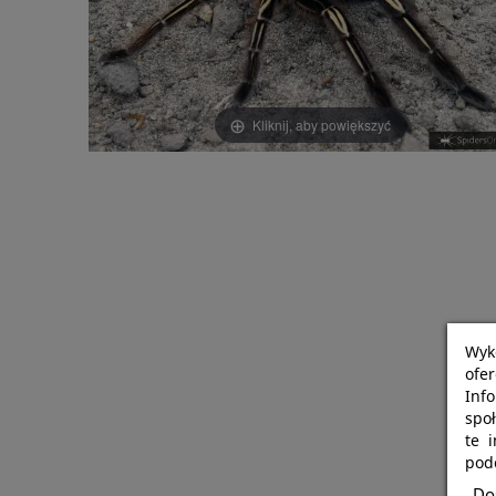
Kliknij, aby powiększyć
Wyk
ofe
Info
spo
te 
podc
Dos