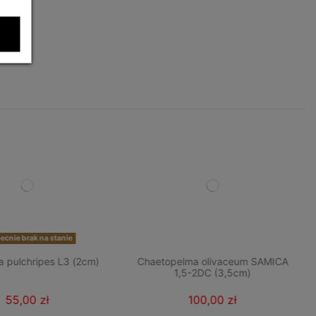
cnie brak na stanie
a pulchripes L3 (2cm)
Chaetopelma olivaceum SAMICA
1,5-2DC (3,5cm)
55,00 zł
100,00 zł