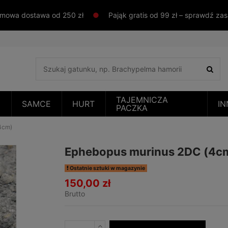
mowa dostawa od 250 zł
●
Pająk gratis od 99 zł – sprawdź za
TAJEMNICZA
E
SAMCE
HURT
IN
PACZKA
4cm)
Ephebopus murinus 2DC (4c
Ostatnie sztuki w magazynie
150,00 zł
Brutto