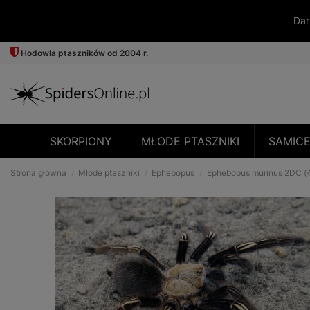
Dar
Hodowla ptaszników od 2004 r.
SKORPIONY
MŁODE PTASZNIKI
SAMIC
Strona główna
Młode ptaszniki
Ephebopus
Ephebopus murinus 2DC (