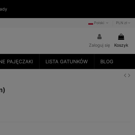
sady
Polski
PLN zł
Zaloguj się
Koszyk
NE PAJĘCZAKI
LISTA GATUNKÓW
BLOG
m)