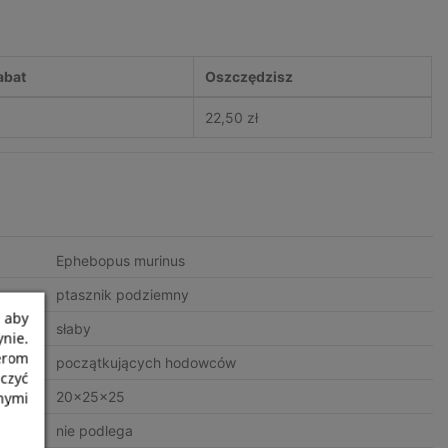
abat
Oszczędzisz
22,50 zł
Ephebopus murinus
ptasznik podziemny
 aby
słaby
nie.
nerom
początkujących hodowców
czyć
nymi
20x25x25
nie podlega