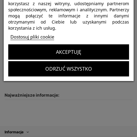
Kliknij, aby rozwinąć
korzystasz z naszej witryny, udostępniamy partnerom
społecznościowym, reklamowym i analitycznym. Partnerzy
mogą połączyć te informacje z innymi danymi
Ephebopus rufescens 1,5DC (3,5cm) x10
otrzymanymi od Ciebie lub uzyskanymi podczas
korzystania z ich usług.
Obecnie brak na stanie
500,00 zł
Dostosuj pliki cookie
Brutto
AKCEPTUJĘ
ODRZUĆ WSZYSTKO
Najważniejsze informacje:
Informacje