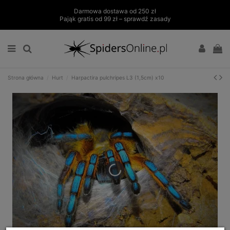
Darmowa dostawa od 250 zł
Pająk gratis od 99 zł – sprawdź zasady
Strona główna
Hurt
Harpactira pulchripes L3 (1,5cm) x10