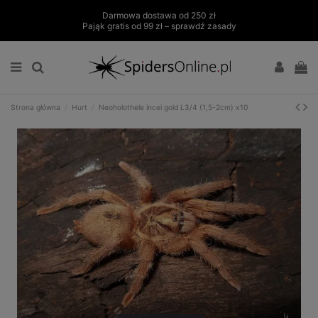
Darmowa dostawa od 250 zł
Pająk gratis od 99 zł – sprawdź zasady
Strona główna
Hurt
Neoholothele incei gold L3/4 (1,5-2cm) x10