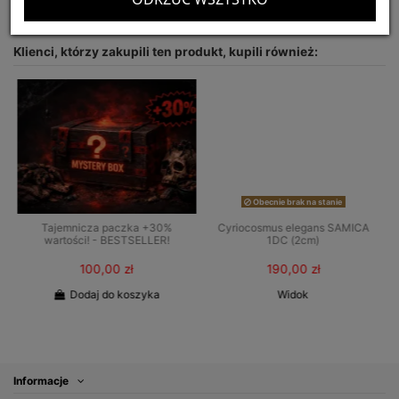
Klienci, którzy zakupili ten produkt, kupili również:
Obecnie brak na stanie
Tajemnicza paczka +30%
Cyriocosmus elegans SAMICA
wartości! - BESTSELLER!
1DC (2cm)
100,00 zł
190,00 zł
Dodaj do koszyka
Widok
Informacje