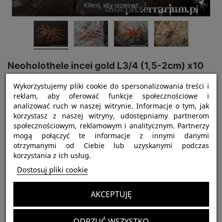
Kliknij, aby rozwinąć
Neoholothele incei gold L3/4 (1,5-2cm) x10
Obecnie brak na stanie
Wykorzystujemy pliki cookie do spersonalizowania treści i
150,00 zł
reklam, aby oferować funkcje społecznościowe i
Brutto
analizować ruch w naszej witrynie. Informacje o tym, jak
korzystasz z naszej witryny, udostępniamy partnerom
ex. Holothele incei gold
społecznościowym, reklamowym i analitycznym. Partnerzy
mogą połączyć te informacje z innymi danymi
otrzymanymi od Ciebie lub uzyskanymi podczas
korzystania z ich usług.
Dostosuj pliki cookie
AKCEPTUJĘ
Najważniejsze informacje:
ODRZUĆ WSZYSTKO