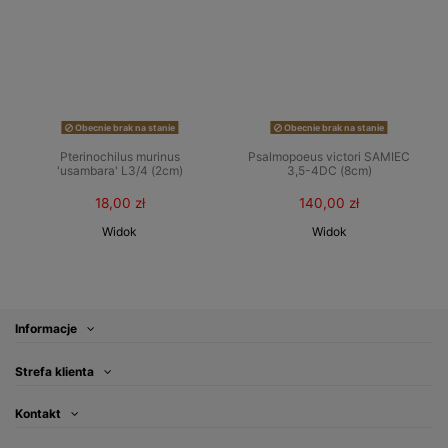
Obecnie brak na stanie
Obecnie brak na stanie
Pterinochilus murinus
Psalmopoeus victori SAMIEC
'usambara' L3/4 (2cm)
3,5-4DC (8cm)
18,00 zł
140,00 zł
Widok
Widok
Informacje
Strefa klienta
Kontakt