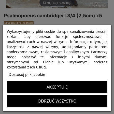
Kliknij, aby rozwinąć
Psalmopoeus cambridgei L3/4 (2,5cm) x5
Obecnie brak na stanie
75,00 zł
Wykorzystujemy pliki cookie do spersonalizowania treści i
Brutto
reklam, aby oferować funkcje społecznościowe i
analizować ruch w naszej witrynie. Informacje o tym, jak
korzystasz z naszej witryny, udostępniamy partnerom
społecznościowym, reklamowym i analitycznym. Partnerzy
mogą połączyć te informacje z innymi danymi
otrzymanymi od Ciebie lub uzyskanymi podczas
korzystania z ich usług.
Dostosuj pliki cookie
Najważniejsze informacje:
AKCEPTUJĘ
ODRZUĆ WSZYSTKO
Klienci, którzy zakupili ten produkt, kupili również: