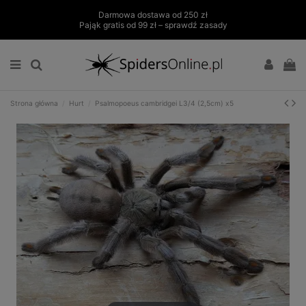
Darmowa dostawa od 250 zł
Pająk gratis od 99 zł – sprawdź zasady
Strona główna
Hurt
Psalmopoeus cambridgei L3/4 (2,5cm) x5