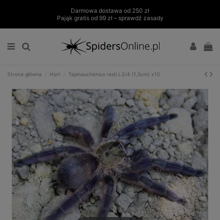
Darmowa dostawa od 250 zł
Pająk gratis od 99 zł – sprawdź zasady
Strona główna
Hurt
Tapinauchenius rasti L3/4 (1,5cm) x10