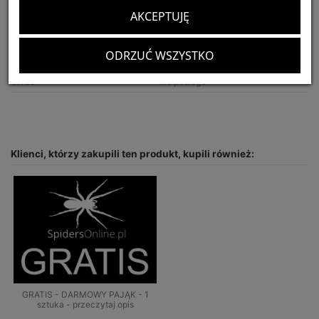
AKCEPTUJĘ
Siła jadu:
słaby
Polecany dla:
początkujących hodowców
ODRZUĆ WSZYSTKO
Optymalny rozmiar terrarium:
20x20x30
CITES:
nie podlega
Klienci, którzy zakupili ten produkt, kupili również:
GRATIS - DARMOWY PAJĄK - 1
sztuka - przeczytaj opis