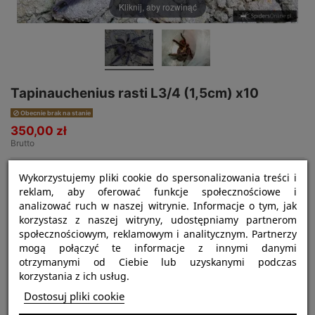
Kliknij, aby rozwinąć
Tapinauchenius rasti L3/4 (1,5cm) x10
Obecnie brak na stanie
350,00 zł
Brutto
Wykorzystujemy pliki cookie do spersonalizowania treści i
reklam, aby oferować funkcje społecznościowe i
analizować ruch w naszej witrynie. Informacje o tym, jak
korzystasz z naszej witryny, udostępniamy partnerom
społecznościowym, reklamowym i analitycznym. Partnerzy
mogą połączyć te informacje z innymi danymi
otrzymanymi od Ciebie lub uzyskanymi podczas
Najważniejsze informacje:
korzystania z ich usług.
Nazwa gatunku:
Tapinauchenius rasti
Dostosuj pliki cookie
Tryb życia:
ptasznik nadrzewny