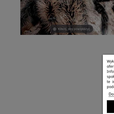
Kliknij, aby powiększyć
Wyk
ofe
Info
spo
te 
podc
Dos