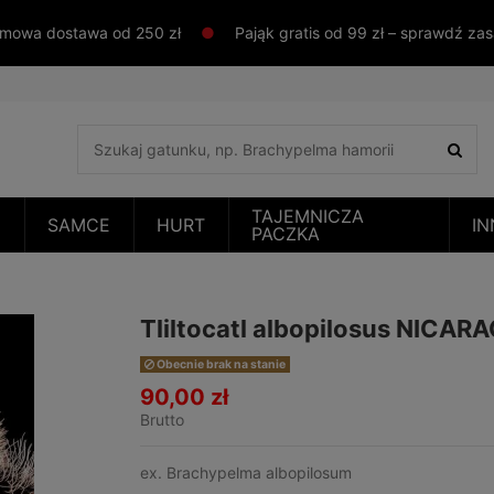
mowa dostawa od 250 zł
●
Pająk gratis od 99 zł – sprawdź za
TAJEMNICZA
E
SAMCE
HURT
IN
PACZKA
Tliltocatl albopilosus NICAR
Obecnie brak na stanie
90,00 zł
Brutto
ex. Brachypelma albopilosum