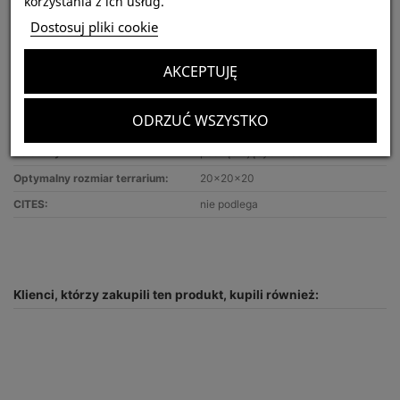
korzystania z ich usług.
Dostosuj pliki cookie
Najważniejsze informacje:
AKCEPTUJĘ
Nazwa gatunku:
Neoholothele incei
Tryb życia:
ptasznik naziemny
ODRZUĆ WSZYSTKO
Siła jadu:
słaby
Polecany dla:
początkujących hodowców
Optymalny rozmiar terrarium:
20x20x20
CITES:
nie podlega
Klienci, którzy zakupili ten produkt, kupili również: