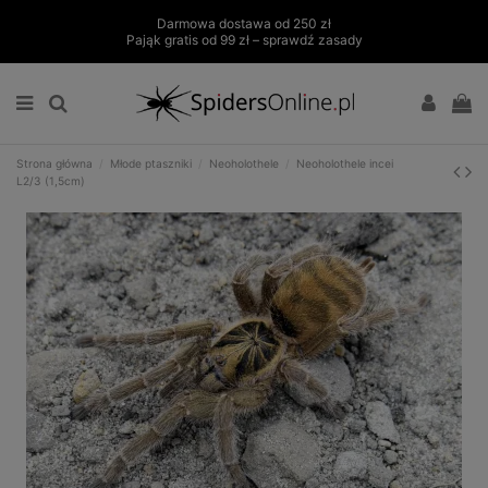
Darmowa dostawa od 250 zł
Pająk gratis od 99 zł – sprawdź zasady
Strona główna
Młode ptaszniki
Neoholothele
Neoholothele incei
L2/3 (1,5cm)