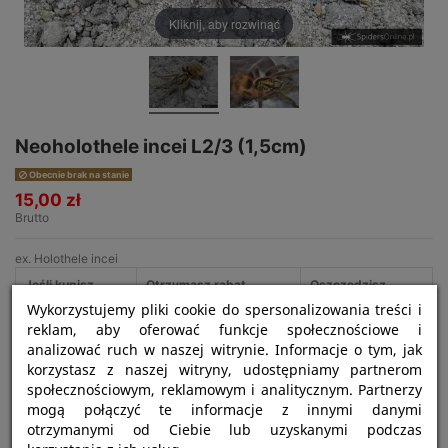
Kliknij, aby rozwinąć
Neoholothele incei L2/3 (1,5cm)
Obecnie brak na stanie
15,00 zł
Brutto
ex. Holothele incei
Jeśli kupisz
Otrzymasz rabat
Oszczędzisz
Wykorzystujemy pliki cookie do spersonalizowania treści i
3
5%
2,25 zł
reklam, aby oferować funkcje społecznościowe i
analizować ruch w naszej witrynie. Informacje o tym, jak
korzystasz z naszej witryny, udostępniamy partnerom
społecznościowym, reklamowym i analitycznym. Partnerzy
mogą połączyć te informacje z innymi danymi
otrzymanymi od Ciebie lub uzyskanymi podczas