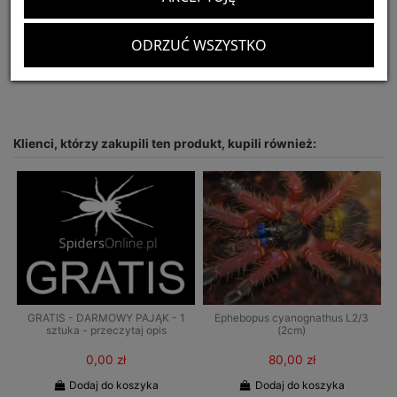
Optymalny rozmiar terrarium:
25x25x30
CITES:
nie podlega
ODRZUĆ WSZYSTKO
Dostępnych:
5
Klienci, którzy zakupili ten produkt, kupili również:
GRATIS - DARMOWY PAJĄK - 1
Ephebopus cyanognathus L2/3
sztuka - przeczytaj opis
(2cm)
0,00 zł
80,00 zł
Dodaj do koszyka
Dodaj do koszyka