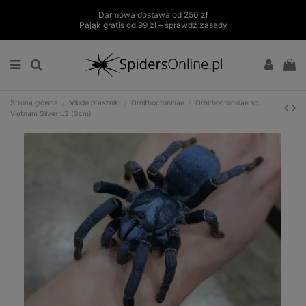
Darmowa dostawa od 250 zł
Pająk gratis od 99 zł – sprawdź zasady
Strona główna
Młode ptaszniki
Ornithoctoninae
Ornithoctoninae sp.
Vietnam Silver L3 (3cm)