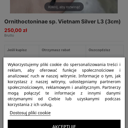
Kliknij, aby rozwinąć
Ornithoctoninae sp. Vietnam Silver L3 (3cm)
250,00 zł
Brutto
Jeśli kupisz
Otrzymasz rabat
Oszczędzisz
3
5%
37,50 zł
Wykorzystujemy pliki cookie do spersonalizowania treści i
reklam, aby oferować funkcje społecznościowe i
analizować ruch w naszej witrynie. Informacje o tym, jak
korzystasz z naszej witryny, udostępniamy partnerom
Najważniejsze informacje:
społecznościowym, reklamowym i analitycznym. Partnerzy
mogą połączyć te informacje z innymi danymi
Nazwa gatunku:
Ornithoctoninae sp. Vietnam Silver
otrzymanymi od Ciebie lub uzyskanymi podczas
Tryb życia:
ptasznik podziemny
korzystania z ich usług.
Dostosuj pliki cookie
Siła jadu:
silny
Polecany dla:
zaawansowanych hodowców
AKCEPTUJĘ