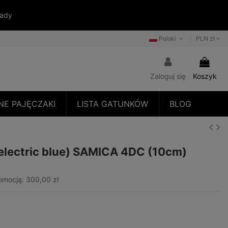
sady
Polski
PLN zł
Zaloguj się
Koszyk
NE PAJĘCZAKI
LISTA GATUNKÓW
BLOG
electric blue) SAMICA 4DC (10cm)
romocją:
300,00 zł