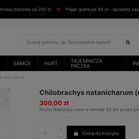
mowa dostawa od 250 zł
●
Pająk gratis od 99 zł – sprawdź za
TAJEMNICZA
E
SAMCE
HURT
IN
PACZKA
ICA 4DC (10cm)
Chilobrachys natanicharum (
300,00 zł
Brutto
Najniższa cena w okresie 30 dni przed p
Dodaj do koszyka