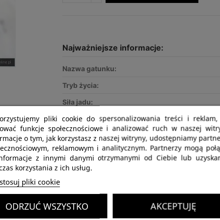
Najważniejsze informacje:
Nazwa gatunku:
Tryb życia:
Siła jadu:
orzystujemy pliki cookie do spersonalizowania treści i reklam,
Polecany dla:
rować funkcje społecznościowe i analizować ruch w naszej witry
Optymalny rozmiar terrarium:
rmacje o tym, jak korzystasz z naszej witryny, udostępniamy part
łecznościowym, reklamowym i analitycznym. Partnerzy mogą połą
CITES:
informacje z innymi danymi otrzymanymi od Ciebie lub uzyska
zas korzystania z ich usług.
Dostępnych:
5
tosuj pliki cookie
ODRZUĆ WSZYSTKO
AKCEPTUJĘ