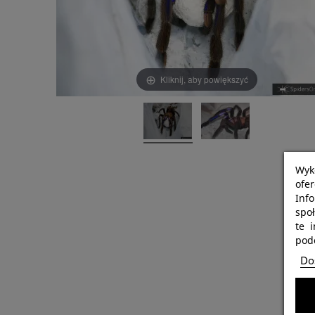
Kliknij, aby powiększyć
Wyk
ofe
Info
spo
te 
podc
Dos