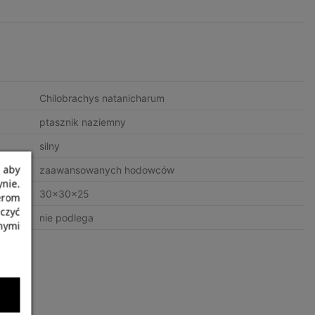
Chilobrachys natanicharum
ptasznik naziemny
silny
 aby
zaawansowanych hodowców
nie.
30x30x25
nerom
czyć
nie podlega
nymi