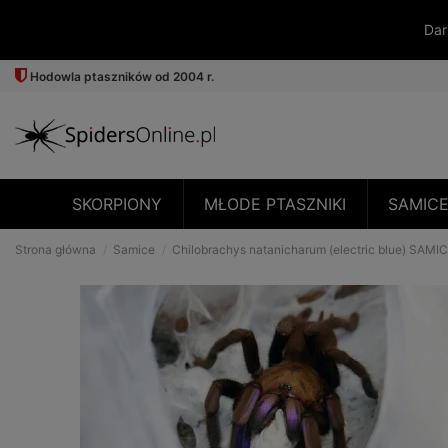
Dar
Hodowla ptaszników od 2004 r.
SKORPIONY
MŁODE PTASZNIKI
SAMIC
Strona główna
Samice
Chilobrachys natanicharum (electric blue) SAM