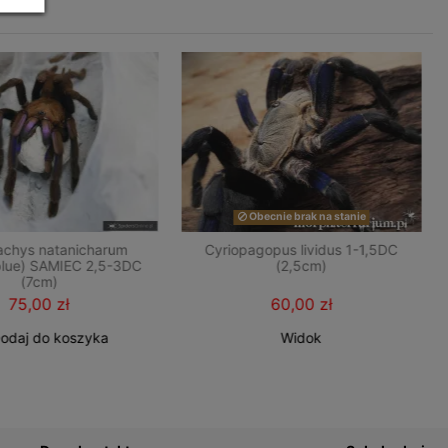
Obecnie brak na stanie
achys natanicharum
Cyriopagopus lividus 1-1,5DC
 blue) SAMIEC 2,5-3DC
(2,5cm)
(7cm)
75,00 zł
60,00 zł
odaj do koszyka
Widok