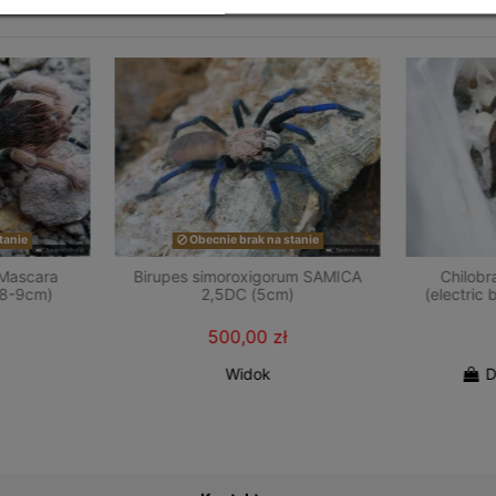
tanie
Obecnie brak na stanie
Mascara
Birupes simoroxigorum SAMICA
Chilobr
(8-9cm)
2,5DC (5cm)
(electric
500,00 zł
Widok
D