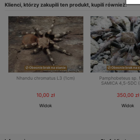
Klienci, którzy zakupili ten produkt, kupili również:
Obecnie brak na stanie
Obecnie brak na s
Nhandu chromatus L3 (1cm)
Pamphobeteus sp. 
SAMICA 4,5-5DC 
10,00 zł
350,00 zł
Widok
Widok