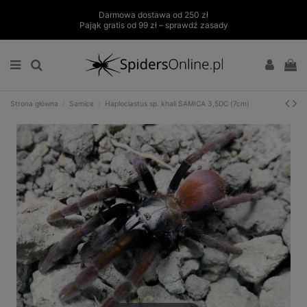
Darmowa dostawa od 250 zł
Pająk gratis od 99 zł – sprawdź zasady
Strona główna
Samice
Haploclastus sp. khali SAMICA 3,5DC (7cm)