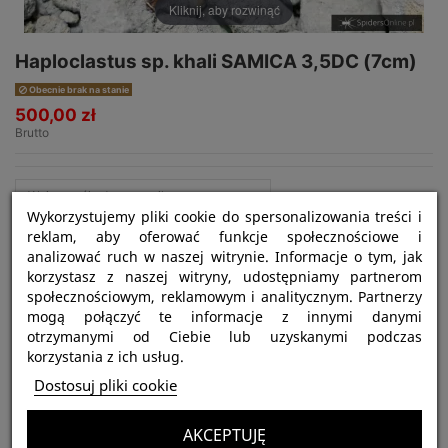
Kliknij, aby rozwinąć
Haploclastus sp. khali SAMICA 3,5DC (7cm)
Obecnie brak na stanie
500,00 zł
Brutto
Wykorzystujemy pliki cookie do spersonalizowania treści i
reklam, aby oferować funkcje społecznościowe i
analizować ruch w naszej witrynie. Informacje o tym, jak
korzystasz z naszej witryny, udostępniamy partnerom
społecznościowym, reklamowym i analitycznym. Partnerzy
Najważniejsze informacje:
mogą połączyć te informacje z innymi danymi
otrzymanymi od Ciebie lub uzyskanymi podczas
Nazwa gatunku:
Haploclastus sp. khali
korzystania z ich usług.
Tryb życia:
ptasznik podziemny
Dostosuj pliki cookie
Siła jadu:
silny
AKCEPTUJĘ
Polecany dla:
zaawansowanych hodowców