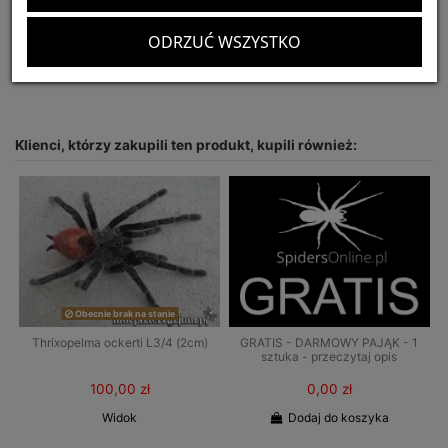
Optymalny rozmiar terrarium:
25x25x30
ODRZUĆ WSZYSTKO
CITES:
nie podlega
Klienci, którzy zakupili ten produkt, kupili również:
Obecnie brak na stanie
Thrixopelma ockerti L3/4 (2cm)
GRATIS - DARMOWY PAJĄK - 1
sztuka - przeczytaj opis
100,00 zł
0,00 zł
Widok
Dodaj do koszyka