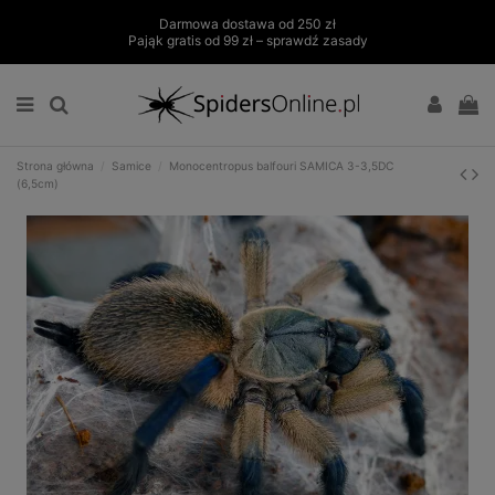
Darmowa dostawa od 250 zł
Pająk gratis od 99 zł – sprawdź zasady
Strona główna
Samice
Monocentropus balfouri SAMICA 3-3,5DC
(6,5cm)