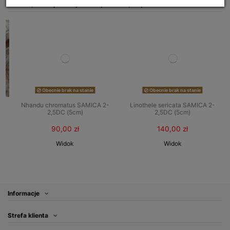
Klienci, którzy zakupili ten produkt, kupili również:
Obecnie brak na stanie
Obecnie brak na stanie
Nhandu chromatus SAMICA 2-
Linothele sericata SAMICA 2-
2,5DC (5cm)
2,5DC (5cm)
90,00 zł
140,00 zł
Widok
Widok
Informacje
Strefa klienta