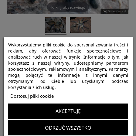
Kliknij, aby rozwinąć
Monocentropus balfouri SAMICA 3-3,5DC
Wykorzystujemy pliki cookie do spersonalizowania treści i
(6,5cm)
reklam, aby oferować funkcje społecznościowe i
analizować ruch w naszej witrynie. Informacje o tym, jak
Ostatnie sztuki w magazynie
korzystasz z naszej witryny, udostępniamy partnerom
200,00 zł
społecznościowym, reklamowym i analitycznym. Partnerzy
Brutto
mogą połączyć te informacje z innymi danymi
otrzymanymi od Ciebie lub uzyskanymi podczas
korzystania z ich usług.
Dostosuj pliki cookie
Najważniejsze informacje:
AKCEPTUJĘ
Dostępnych:
1 Przedmiot
ODRZUĆ WSZYSTKO