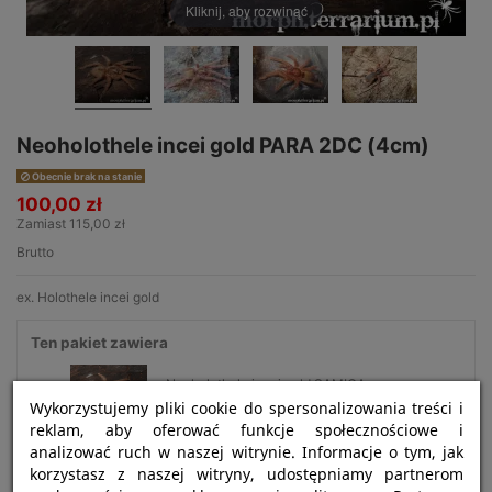
Kliknij, aby rozwinąć
Neoholothele incei gold PARA 2DC (4cm)
Obecnie brak na stanie
100,00 zł
Zamiast 115,00 zł
Brutto
ex. Holothele incei gold
Ten pakiet zawiera
Neoholothele incei gold SAMICA
1x
80,00 zł
1,5-2DC (3-3,5cm)
Wykorzystujemy pliki cookie do spersonalizowania treści i
reklam, aby oferować funkcje społecznościowe i
analizować ruch w naszej witrynie. Informacje o tym, jak
Neoholothele incei gold SAMIEC
1x
35,00 zł
korzystasz z naszej witryny, udostępniamy partnerom
2DC (4cm)