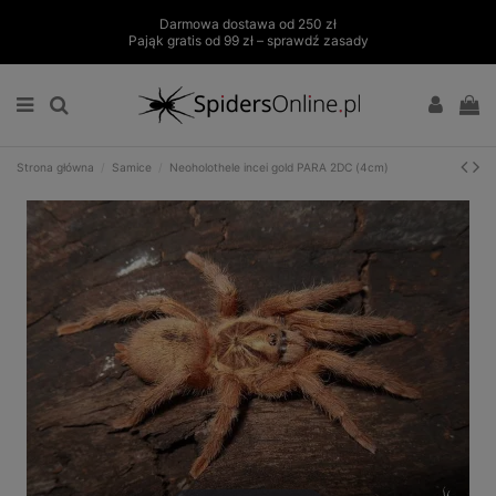
Darmowa dostawa od 250 zł
Pająk gratis od 99 zł – sprawdź zasady
Strona główna
Samice
Neoholothele incei gold PARA 2DC (4cm)