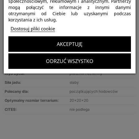
społecznościowym, reklamowym i analitycznym. Partnerzy
mogą połączyć te informacje z innymi danymi
otrzymanymi od Ciebie lub uzyskanymi podczas
korzystania z ich usług.
Dostosuj pliki cookie
AKCEPTUJĘ
Najważniejsze informacje:
ODRZUĆ WSZYSTKO
Nazwa gatunku:
Neoholothele incei gold
Tryb życia:
ptasznik naziemny
Siła jadu:
słaby
Polecany dla:
początkujących hodowców
Optymalny rozmiar terrarium:
20x20x20
CITES:
nie podlega