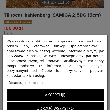
Kliknij, aby rozwinąć
Tliltocatl kahlenbergi SAMICA 2,5DC (5cm)
Obecnie brak na stanie
100,00 zł
Brutto
Wykorzystujemy pliki cookie do spersonalizowania treści i
reklam, aby oferować funkcje społecznościowe i
analizować ruch w naszej witrynie. Informacje o tym, jak
korzystasz z naszej witryny, udostępniamy partnerom
społecznościowym, reklamowym i analitycznym. Partnerzy
mogą połączyć te informacje z innymi danymi
otrzymanymi od Ciebie lub uzyskanymi podczas
korzystania z ich usług.
Opis
Dostosuj pliki cookie
Kupując tego ptasznika otrzymasz wymagane dokumenty!
AKCEPTUJĘ
Najważniejsze informacje:
ODRZUĆ WSZYSTKO