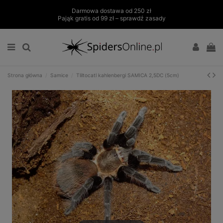
Darmowa dostawa od 250 zł
Pająk gratis od 99 zł – sprawdź zasady
Strona główna
Samice
Tliltocatl kahlenbergi SAMICA 2,5DC (5cm)