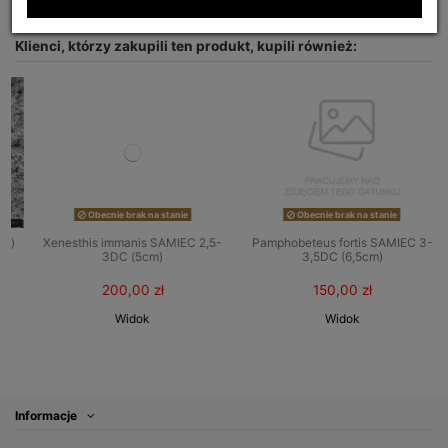
Klienci, którzy zakupili ten produkt, kupili również:
Obecnie brak na stanie
Obecnie brak na stanie
)
Xenesthis immanis SAMIEC 2,5-
Pamphobeteus fortis SAMIEC 3-
3DC (5cm)
3,5DC (6,5cm)
200,00 zł
150,00 zł
Widok
Widok
Informacje