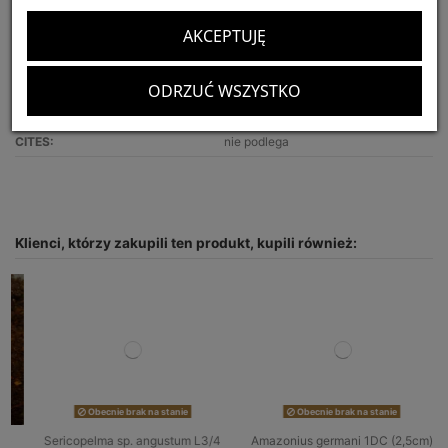
Tryb życia:
ptasznik naziemny
AKCEPTUJĘ
Siła jadu:
słaby
Polecany dla:
początkujących hodowców
ODRZUĆ WSZYSTKO
Optymalny rozmiar terrarium:
30x30x20
CITES:
nie podlega
Klienci, którzy zakupili ten produkt, kupili również:
Obecnie brak na stanie
Obecnie brak na stanie
Sericopelma sp. angustum L3/4
Amazonius germani 1DC (2,5cm)