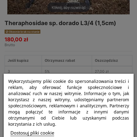
Kliknij, aby rozwinąć
Theraphosidae sp. dorado L3/4 (1,5cm)
Obecnie brak na stanie
180,00 zł
Brutto
Jeśli kupisz
Otrzymasz rabat
Oszczędzisz
3
5%
27,00 zł
Wykorzystujemy pliki cookie do spersonalizowania treści i
reklam, aby oferować funkcje społecznościowe i
analizować ruch w naszej witrynie. Informacje o tym, jak
korzystasz z naszej witryny, udostępniamy partnerom
społecznościowym, reklamowym i analitycznym. Partnerzy
mogą połączyć te informacje z innymi danymi
otrzymanymi od Ciebie lub uzyskanymi podczas
korzystania z ich usług.
Najważniejsze informacje:
Dostosuj pliki cookie
Nazwa gatunku:
Theraphosidae sp. dorado