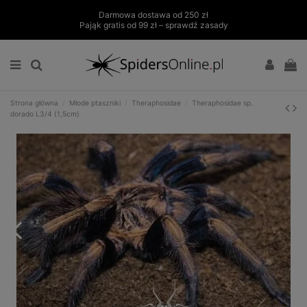
Darmowa dostawa od 250 zł
Pająk gratis od 99 zł – sprawdź zasady
Strona główna
Młode ptaszniki
Theraphosidae
Theraphosidae sp.
dorado L3/4 (1,5cm)