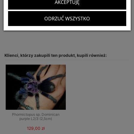
AKCEPTUJĘ
Optymalny rozmiar terrarium:
30x30x20
CITES:
nie podlega
ODRZUĆ WSZYSTKO
Dostępnych:
1 Przedmiot
Klienci, którzy zakupili ten produkt, kupili również:
Phormictopus sp. Dominican
purple L2/3 (2,5cm)
129,00 zł