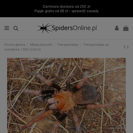
Darmowa dostawa od 250 zł
Pająk gratis od 99 zł – sprawdź zasady
Strona główna
Młode ptaszniki
Theraphosidae
Theraphosidae sp.
mandarina 1,5DC (2,5cm)