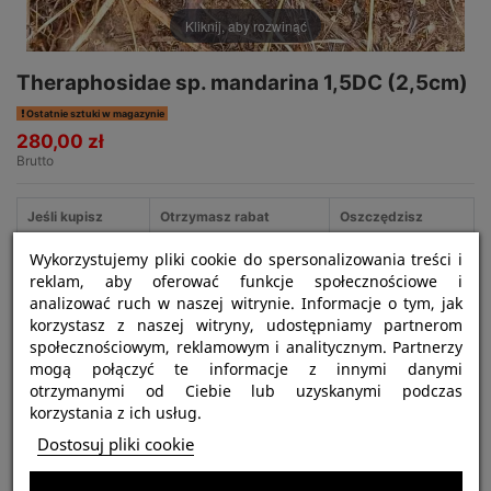
Kliknij, aby rozwinąć
Theraphosidae sp. mandarina 1,5DC (2,5cm)
Ostatnie sztuki w magazynie
280,00 zł
Brutto
Jeśli kupisz
Otrzymasz rabat
Oszczędzisz
3
5%
42,00 zł
Wykorzystujemy pliki cookie do spersonalizowania treści i
reklam, aby oferować funkcje społecznościowe i
analizować ruch w naszej witrynie. Informacje o tym, jak
korzystasz z naszej witryny, udostępniamy partnerom
społecznościowym, reklamowym i analitycznym. Partnerzy
Najważniejsze informacje:
mogą połączyć te informacje z innymi danymi
otrzymanymi od Ciebie lub uzyskanymi podczas
Nazwa gatunku:
Theraphosidae sp. mandarina
korzystania z ich usług.
Tryb życia:
ptasznik naziemny
Dostosuj pliki cookie
Siła jadu:
słaby
Polecany dla:
początkujących hodowców