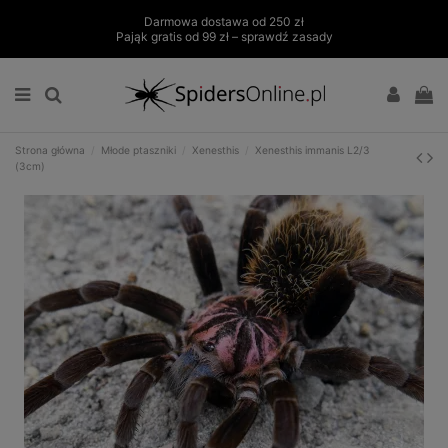
Darmowa dostawa od 250 zł
Pająk gratis od 99 zł – sprawdź zasady
Strona główna
Młode ptaszniki
Xenesthis
Xenesthis immanis L2/3
(3cm)