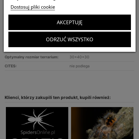
Dostosuj pliki cookie
Najważniejsze informacje:
Nazwa gatunku:
Xenesthis immanis
AKCEPTUJĘ
Tryb życia:
ptasznik naziemny
ODRZUĆ WSZYSTKO
Siła jadu:
słaby
Polecany dla:
początkujących hodowców
Optymalny rozmiar terrarium:
30x40x30
CITES:
nie podlega
Klienci, którzy zakupili ten produkt, kupili również: