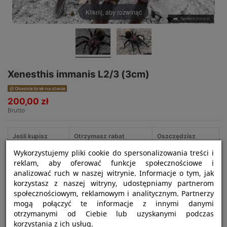
Kliknij, aby rozwinąć
Xenesthis immanis L2/3 (3cm)
Obecnie brak na stanie
200,00 zł
Brutto
Jeśli kupisz
Otrzymasz rabat
Oszczędzisz
Wykorzystujemy pliki cookie do spersonalizowania treści i
3
5%
30,00 zł
reklam, aby oferować funkcje społecznościowe i
analizować ruch w naszej witrynie. Informacje o tym, jak
korzystasz z naszej witryny, udostępniamy partnerom
społecznościowym, reklamowym i analitycznym. Partnerzy
mogą połączyć te informacje z innymi danymi
otrzymanymi od Ciebie lub uzyskanymi podczas
korzystania z ich usług.