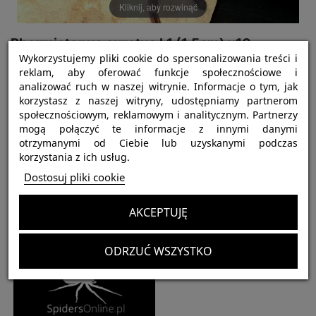
Kliknij, aby rozwinąć
Phormictopus auratus L1 (1,5cm) x10
Wykorzystujemy pliki cookie do spersonalizowania treści i
300,00 zł
reklam, aby oferować funkcje społecznościowe i
Brutto
analizować ruch w naszej witrynie. Informacje o tym, jak
korzystasz z naszej witryny, udostępniamy partnerom
społecznościowym, reklamowym i analitycznym. Partnerzy
mogą połączyć te informacje z innymi danymi
Najważniejsze informacje:
otrzymanymi od Ciebie lub uzyskanymi podczas
korzystania z ich usług.
Dostępnych:
7
Dostosuj pliki cookie
AKCEPTUJĘ
Klienci, którzy zakupili ten produkt, kupili również:
ODRZUĆ WSZYSTKO