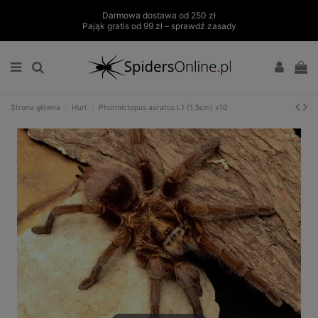
Darmowa dostawa od 250 zł
Pająk gratis od 99 zł – sprawdź zasady
Strona główna
Hurt
Phormictopus auratus L1 (1,5cm) x10