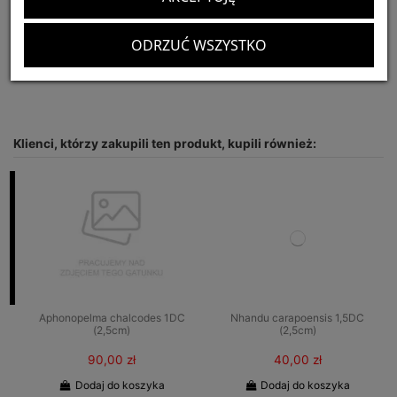
Optymalny rozmiar terrarium:
30x30x20
CITES:
nie podlega
ODRZUĆ WSZYSTKO
Dostępnych:
5
Klienci, którzy zakupili ten produkt, kupili również:
Aphonopelma chalcodes 1DC
Nhandu carapoensis 1,5DC
(2,5cm)
(2,5cm)
90,00 zł
40,00 zł
Dodaj do koszyka
Dodaj do koszyka