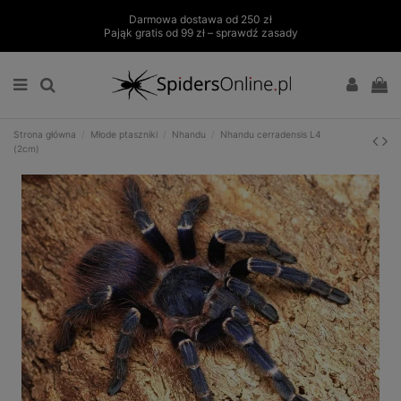
Darmowa dostawa od 250 zł
Pająk gratis od 99 zł – sprawdź zasady
Strona główna
Młode ptaszniki
Nhandu
Nhandu cerradensis L4
(2cm)