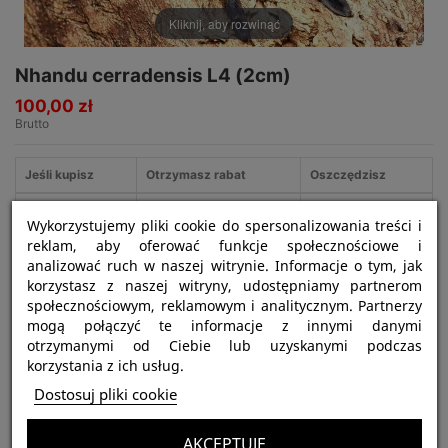
Kliknij, aby rozwinąć
Nhandu cerradensis L4 (2cm)
100,00 zł
Brutto
Jeśli kupisz
Otrzymasz rabat
Oszczędzisz
3
5%
15,00 zł
Wykorzystujemy pliki cookie do spersonalizowania treści i
reklam, aby oferować funkcje społecznościowe i
analizować ruch w naszej witrynie. Informacje o tym, jak
korzystasz z naszej witryny, udostępniamy partnerom
Najważniejsze informacje:
społecznościowym, reklamowym i analitycznym. Partnerzy
mogą połączyć te informacje z innymi danymi
Nazwa gatunku:
Nhandu cerradensis
otrzymanymi od Ciebie lub uzyskanymi podczas
Tryb życia:
ptasznik naziemny
korzystania z ich usług.
Dostosuj pliki cookie
Siła jadu:
słaby
Polecany dla:
początkujących hodowców
AKCEPTUJĘ