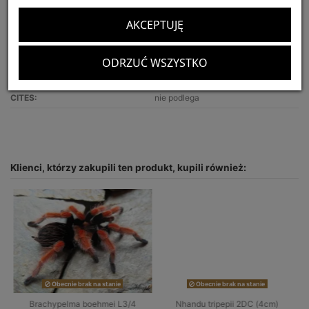
Tryb życia:
ptasznik naziemny
AKCEPTUJĘ
Siła jadu:
słaby
Polecany dla:
początkujących hodowców
ODRZUĆ WSZYSTKO
Optymalny rozmiar terrarium:
30x30x20
CITES:
nie podlega
Klienci, którzy zakupili ten produkt, kupili również:
Obecnie brak na stanie
Obecnie brak na stanie
Brachypelma boehmei L3/4
Nhandu tripepii 2DC (4cm)