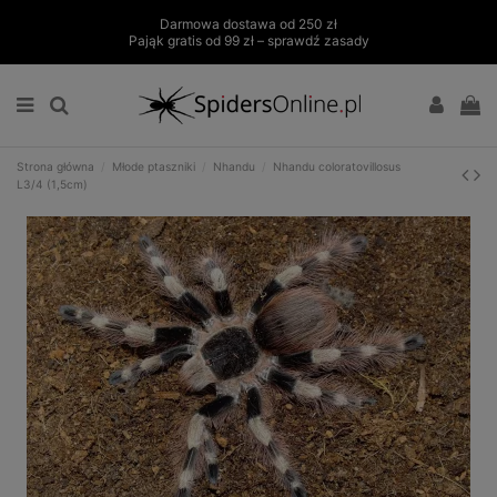
Darmowa dostawa od 250 zł
Pająk gratis od 99 zł – sprawdź zasady
Strona główna
Młode ptaszniki
Nhandu
Nhandu coloratovillosus
L3/4 (1,5cm)