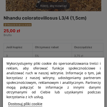
Kliknij, aby rozwinąć
Nhandu coloratovillosus L3/4 (1,5cm)
Obecnie brak na stanie
25,00 zł
Brutto
Jeśli kupisz
Otrzymasz rabat
Oszczędzisz
3
5%
3,75 zł
Wykorzystujemy pliki cookie do spersonalizowania treści i
reklam, aby oferować funkcje społecznościowe i
analizować ruch w naszej witrynie. Informacje o tym, jak
korzystasz z naszej witryny, udostępniamy partnerom
społecznościowym, reklamowym i analitycznym. Partnerzy
mogą połączyć te informacje z innymi danymi
otrzymanymi od Ciebie lub uzyskanymi podczas
korzystania z ich usług.
Najważniejsze informacje:
Dostosuj pliki cookie
Nazwa gatunku:
Nhandu coloratovillosus