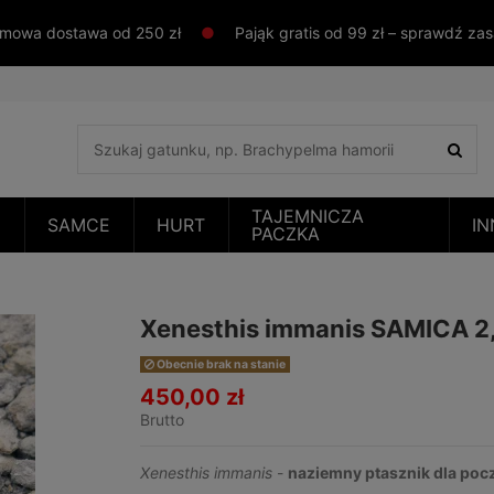
mowa dostawa od 250 zł
●
Pająk gratis od 99 zł – sprawdź za
TAJEMNICZA
E
SAMCE
HURT
IN
PACZKA
Xenesthis immanis SAMICA 2
Obecnie brak na stanie
450,00 zł
Brutto
Xenesthis immanis
-
naziemny ptasznik dla poc