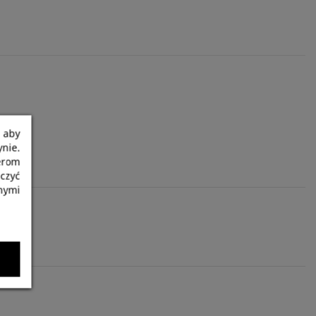
 aby
nie.
nerom
czyć
nymi