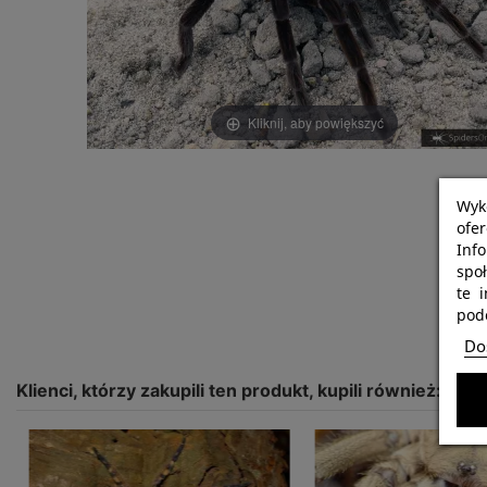
Kliknij, aby powiększyć
Wyk
ofe
Info
spo
te 
podc
Dos
Klienci, którzy zakupili ten produkt, kupili również: