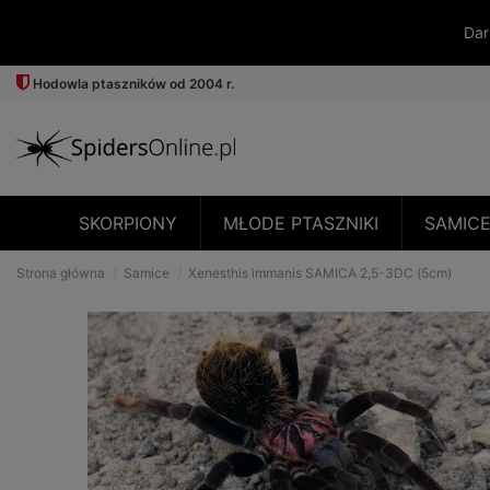
Dar
Hodowla ptaszników od 2004 r.
SKORPIONY
MŁODE PTASZNIKI
SAMIC
Strona główna
Samice
Xenesthis immanis SAMICA 2,5-3DC (5cm)