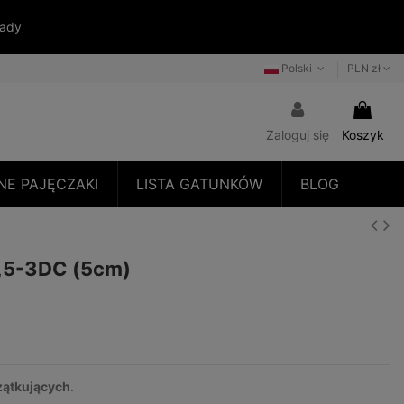
sady
Polski
PLN zł
Zaloguj się
Koszyk
NE PAJĘCZAKI
LISTA GATUNKÓW
BLOG
,5-3DC (5cm)
zątkujących
.