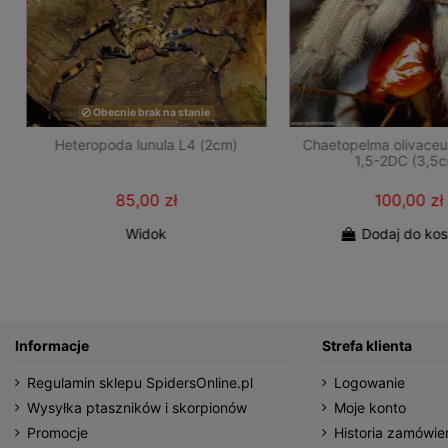
Obecnie brak na stanie
Heteropoda lunula L4 (2cm)
Chaetopelma olivace
1,5-2DC (3,5
85,00 zł
100,00 zł
Widok
Dodaj do ko
Informacje
Strefa klienta
Regulamin sklepu SpidersOnline.pl
Logowanie
Wysyłka ptaszników i skorpionów
Moje konto
Promocje
Historia zamówie