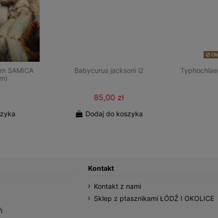
Obe
um SAMICA
Babycurus jacksoni i2
Typhochlae
cm)
85,00 zł
szyka
Dodaj do koszyka
Kontakt
Kontakt z nami
Sklep z ptasznikami ŁÓDŹ I OKOLICE
ń