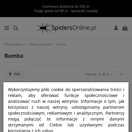
Darmowa dostawa od 250 zł
Pająk gratis od 99 zł – sprawdź zasady
Strona główna
Młode ptaszniki
Bumba
Bumba
Filtr
Nazwa, A do Z
1
Wykorzystujemy pliki cookie do spersonalizowania treści i
reklam, aby oferować funkcje społecznościowe i
analizować ruch w naszej witrynie. Informacje o tym, jak
korzystasz z naszej witryny, udostępniamy partnerom
społecznościowym, reklamowym i analitycznym. Partnerzy
mogą połączyć te informacje z innymi danymi
otrzymanymi od Ciebie lub uzyskanymi podczas
korzystania z ich usług.