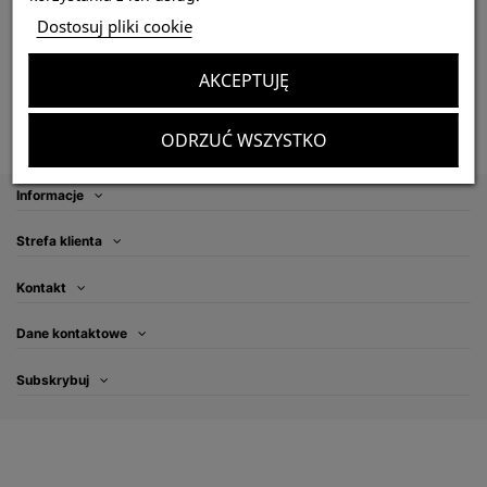
Bumba horrida L1 (1cm)
Dostosuj pliki cookie
40,00 zł
AKCEPTUJĘ
Dodaj do koszyka
ODRZUĆ WSZYSTKO
Informacje
Strefa klienta
Kontakt
Dane kontaktowe
Subskrybuj