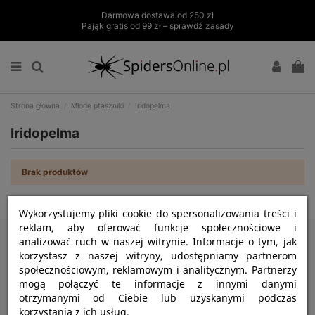
Darmowa dostawa od 250 zł
Pająk gratis od 99 zł – sprawdź zasady
Strona główna
Młode ptaszniki
Iridopelma
Iridopelma
Brak produktów
Wykorzystujemy pliki cookie do spersonalizowania treści i
reklam, aby oferować funkcje społecznościowe i
Informacje
analizować ruch w naszej witrynie. Informacje o tym, jak
korzystasz z naszej witryny, udostępniamy partnerom
Strefa klienta
społecznościowym, reklamowym i analitycznym. Partnerzy
mogą połączyć te informacje z innymi danymi
Kontakt
otrzymanymi od Ciebie lub uzyskanymi podczas
korzystania z ich usług.