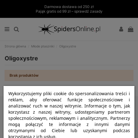
Darmowa dostawa od 250 zł
Pająk gratis od 99 zł – sprawdź zasady
Strona główna
Młode ptaszniki
Oligoxystre
Oligoxystre
Brak produktów
Wykorzystujemy pliki cookie do spersonalizowania treści i
reklam, aby oferować funkcje społecznościowe i
Informacje
analizować ruch w naszej witrynie. Informacje o tym, jak
korzystasz z naszej witryny, udostępniamy partnerom
Strefa klienta
społecznościowym, reklamowym i analitycznym. Partnerzy
mogą połączyć te informacje z innymi danymi
Kontakt
otrzymanymi od Ciebie lub uzyskanymi podczas
korzystania z ich usług.