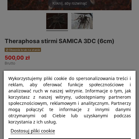
Kliknij, aby rozwinąć
Theraphosa stirmi SAMICA 3DC (6cm)
Obecnie brak na stanie
500,00 zł
Brutto
Wykorzystujemy pliki cookie do spersonalizowania treści i
reklam, aby oferować funkcje społecznościowe i
analizować ruch w naszej witrynie. Informacje o tym, jak
korzystasz z naszej witryny, udostępniamy partnerom
społecznościowym, reklamowym i analitycznym. Partnerzy
mogą połączyć te informacje z innymi danymi
otrzymanymi od Ciebie lub uzyskanymi podczas
Najważniejsze informacje:
korzystania z ich usług.
Nazwa gatunku:
Theraphosa stirmi
Dostosuj pliki cookie
Tryb życia:
ptasznik naziemny